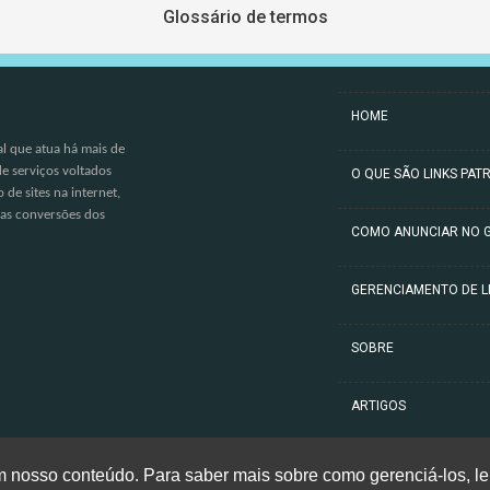
Glossário de termos
HOME
l que atua há mais de
e serviços voltados
O QUE SÃO LINKS PAT
de sites na internet,
 as conversões dos
COMO ANUNCIAR NO 
GERENCIAMENTO DE L
SOBRE
ARTIGOS
CONTATO
com nosso conteúdo. Para saber mais sobre como gerenciá-los, l