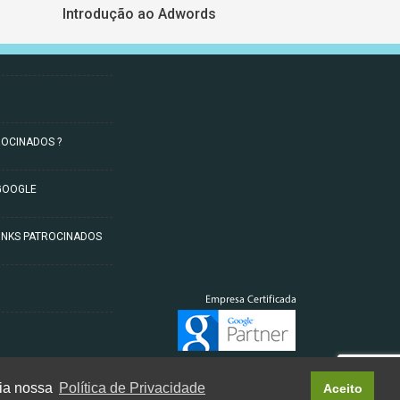
Introdução ao Adwords
ROCINADOS ?
GOOGLE
INKS PATROCINADOS
eia nossa
Política de Privacidade
Aceito