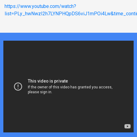
https://www.youtube.com/watch?
list=PLy_hwNwzI2h7LYNPHQpDS6viJ1mPOi4Lw&time_conti