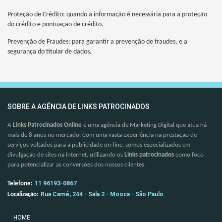
Proteção de Crédito: quando a informação é necessária para a proteção
do crédito e pontuação de crédito.
Prevenção de Fraudes: para garantir a prevenção de fraudes, e a
segurança do titular de dados.
SOBRE A AGÊNCIA DE LINKS PATROCINADOS
A
Links Patrocinados Online
é uma agência de Marketing Digital que atua há
mais de 8 anos no mercado. Com uma vasta experiência na prestação de
serviços voltados para a publicidade on-line, somos especializados em
divulgação de sites na internet, utilizando os
Links patrocinados
como foco
para potencializar as conversões dos nossos clientes.
11 96193-0867
Telefone:
Rua Camé, 244 - Sala 2 - Mooca - São Paulo
Localização:
HOME