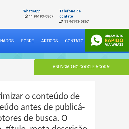
WhatsApp
Telefone de
11 96193-0867
contato
11 96193-0867
CINADOS
SOBRE
ARTIGOS
CONTATO
ANUNCIAR NO GOOGLE AGORA!
timizar o conteúdo de
teúdo antes de publicá-
otores de busca. O