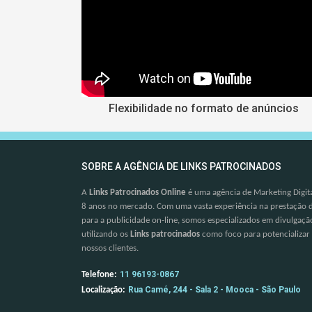
Flexibilidade no formato de anúncios
SOBRE A AGÊNCIA DE LINKS PATROCINADOS
A
Links Patrocinados Online
é uma agência de Marketing Digita
8 anos no mercado. Com uma vasta experiência na prestação d
para a publicidade on-line, somos especializados em divulgação 
utilizando os
Links patrocinados
como foco para potencializar
nossos clientes.
11 96193-0867
Telefone:
Rua Camé, 244 - Sala 2 - Mooca - São Paulo
Localização: