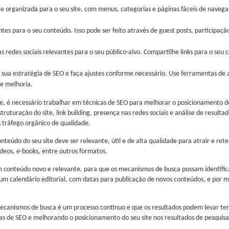
e organizada para o seu site, com menus, categorias e páginas fáceis de navegar
vantes para o seu conteúdo. Isso pode ser feito através de guest posts, participa
nas redes sociais relevantes para o seu público-alvo. Compartilhe links para o se
a sua estratégia de SEO e faça ajustes conforme necessário. Use ferramentas de 
de melhoria.
 é necessário trabalhar em técnicas de SEO para melhorar o posicionamento do s
truturação do site, link building, presença nas redes sociais e análise de resu
is tráfego orgânico de qualidade.
eúdo do seu site deve ser relevante, útil e de alta qualidade para atrair e reter
ídeos, e-books, entre outros formatos.
conteúdo novo e relevante, para que os mecanismos de busca possam identificar 
de um calendário editorial, com datas para publicação de novos conteúdos, e por 
ecanismos de busca é um processo contínuo e que os resultados podem levar tem
s de SEO e melhorando o posicionamento do seu site nos resultados de pesquis